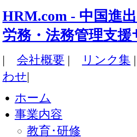
HRM.com - 中
労務・法務管理支援
|
会社概要
|
リンク集
わせ
|
ホーム
事業内容
教育･研修