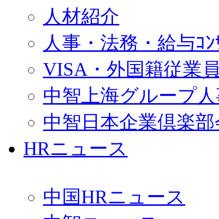
人材紹介
人事・法務・給与ｺﾝｻﾙ
VISA・外国籍従業
中智上海グループ人
中智日本企業倶楽部
HRニュース
中国HRニュース