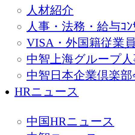
人材紹介
人事・法務・給与ｺﾝｻﾙ
VISA・外国籍従業
中智上海グループ人
中智日本企業倶楽部
HRニュース
中国HRニュース