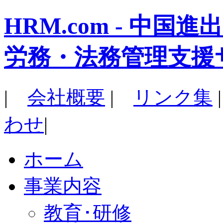
HRM.com - 中
労務・法務管理支援
|
会社概要
|
リンク集
わせ
|
ホーム
事業内容
教育･研修