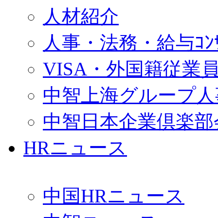
人材紹介
人事・法務・給与ｺﾝｻﾙ
VISA・外国籍従業
中智上海グループ人
中智日本企業倶楽部
HRニュース
中国HRニュース