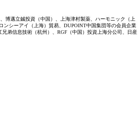
械、博邁立鋮投資（中国）、上海津村製薬、ハーモニック（上
ンシーアイ（上海）貿易、DUPOINT中国集団等の会員企業
江兄弟信息技術（杭州）、RGF（中国）投資上海分公司、日産