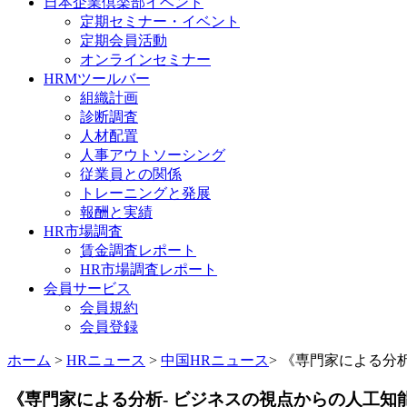
日本企業倶楽部イベント
定期セミナー・イベント
定期会員活動
オンラインセミナー
HRMツールバー
組織計画
診断調査
人材配置
人事アウトソーシング
従業員との関係
トレーニングと発展
報酬と実績
HR市場調査
賃金調査レポート
HR市場調査レポート
会員サービス
会員規約
会員登録
ホーム
>
HRニュース
>
中国HRニュース
> 《専門家による分
《専門家による分析- ビジネスの視点からの人工知能