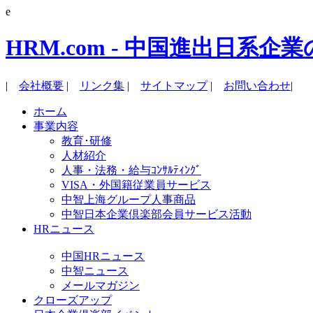
e
HRM.com - 中国進出日
|
会社概要
|
リンク集
|
サイトマップ
|
お問い合わせ
|
ホーム
事業内容
教育･研修
人材紹介
人事・法務・給与ｺﾝｻﾙﾃｨﾝｸﾞ
VISA・外国籍従業員サービス
中智上海グループ人事商品
中智日本企業倶楽部会員サービス活動
HRニュース
中国HRニュース
中智ニュース
メールマガジン
クローズアップ