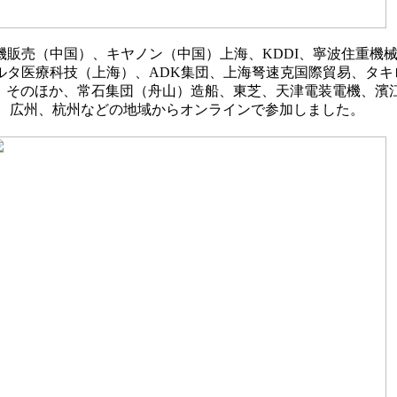
機販売（中国）、キヤノン（中国）上海、KDDI、寧波住重機
タ医療科技（上海）、ADK集団、上海弩速克国際貿易、タキロ
。そのほか、常石集団（舟山）造船、東芝、天津電装電機、濱
京、広州、杭州などの地域からオンラインで参加しました。