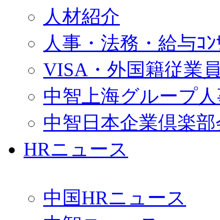
人材紹介
人事・法務・給与ｺﾝｻﾙ
VISA・外国籍従業
中智上海グループ人
中智日本企業倶楽部
HRニュース
中国HRニュース