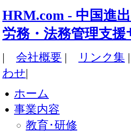
HRM.com - 中
労務・法務管理支援
|
会社概要
|
リンク集
わせ
|
ホーム
事業内容
教育･研修