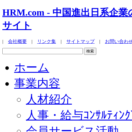
HRM.com - 中国進出日
サイト
|
会社概要
|
リンク集
|
サイトマップ
|
お問い合わ
ホーム
事業内容
人材紹介
人事・給与ｺﾝｻﾙﾃｨﾝｸ
会員サービス活動