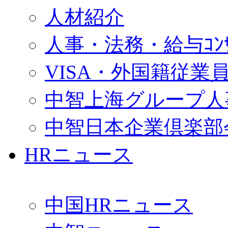
人材紹介
人事・法務・給与ｺﾝｻﾙ
VISA・外国籍従業
中智上海グループ人
中智日本企業倶楽部
HRニュース
中国HRニュース