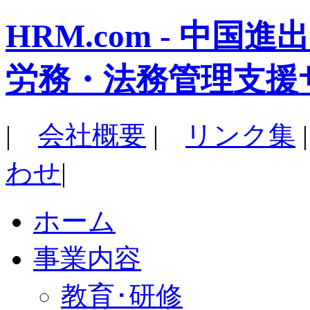
HRM.com - 中
労務・法務管理支援
|
会社概要
|
リンク集
わせ
|
ホーム
事業内容
教育･研修